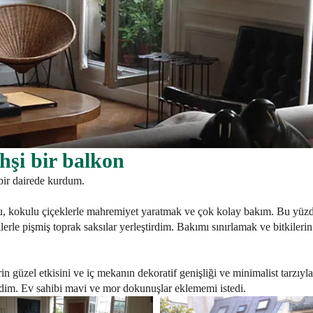
hşi bir balkon
bir dairede kurdum.
uğu, kokulu çiçeklerle mahremiyet yaratmak ve çok kolay bakım. Bu yüzde
kilerle pişmiş toprak saksılar yerleştirdim. Bakımı sınırlamak ve bitkile
erin güzel etkisini ve iç mekanın dekoratif genişliği ve minimalist tarzıy
im. Ev sahibi mavi ve mor dokunuşlar eklememi istedi.